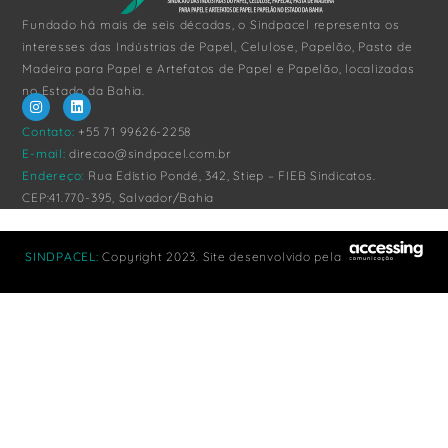
Fundado há mais de seis décadas, o Sindpacel representa os
interesses das Indústrias de Papel, Celulose, Papelão, Pasta de
Madeira para Papel e Artefatos de Papel e Papelão, localizadas
no Estado da Bahia.
Contato:
+55 71 99626-2258
E-mail:
direcao@sindpacel.com.br
Endereço:
Rua Edístio Pondé, 342, Stiep – FIEB Sindicatos.
CEP:41.770-395, Salvador/Bahia
SINDPACEL
:
Copyright 2023. Site desenvolvido pela