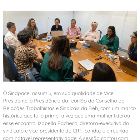
O Sindpacel assumiu, em sua qualidade de Vice
Presidente, a Presidência da reunião do Conselho de
Relações Trabalhistas e Sindicais da Fieb, com um marco
histórico que foi a primeira vez que uma mulher liderou
esse encontro. Izabella Pacheco, diretora-executiva do
sindicato e vice-presidente do CRT, conduziu a reunião
com notável representatividade. A sessão contou com