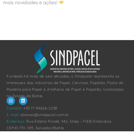
mais novidades e ações!
Fundado há mais de seis décadas, o Sindpacel representa os
interesses das Indústrias de Papel, Celulose, Papelão, Pasta de
Madeira para Papel e Artefatos de Papel e Papelão, localizadas
no Estado da Bahia.
Contato:
+55 71 99626-2258
E-mail:
direcao@sindpacel.com.br
Endereço:
Rua Edístio Pondé, 342, Stiep – FIEB Sindicatos.
CEP:41.770-395, Salvador/Bahia