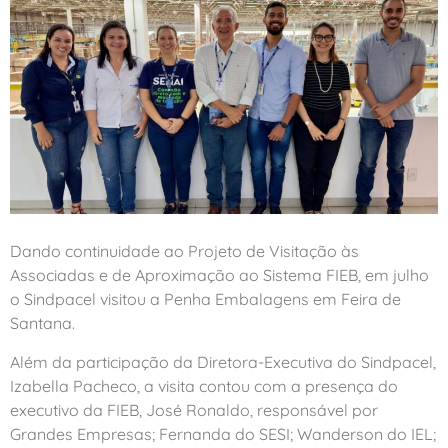
Dando continuidade ao Projeto de Visitação às
Associadas e de Aproximação ao Sistema FIEB, em julho
o Sindpacel visitou a Penha Embalagens em Feira de
Santana.
Além da participação da Diretora-Executiva do Sindpacel,
Izabella Pacheco, a visita contou com a presença do
executivo da FIEB, José Ronaldo, responsável por
Grandes Empresas; Fernanda do SESI; Wanderson do IEL;