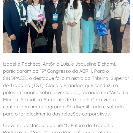
Izabella Pacheco, Antônio Luis, e Jaqueline Elchami,
participaram do 19º Congresso da ABRH. Para o
SINDPACEL o destaque foi o ministro do Tribunal Superior
do Trabalho (TST), Claudio Brandão, que conduziu a
palestra magna sobre diversidade, focando em “Assédio
Moral e Sexual no Ambiente de Trabalho”. O evento
contou com uma programação diversificada e voltada
para o fortalecimento das relações corporativas.
O evento destacou o painel “O Futuro do Trabalho:
Redefinindo Onde, Como e Porquê”, apresentado por