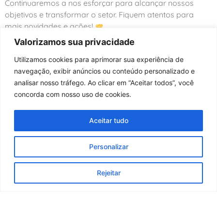
Continuaremos a nos esforçar para alcançar nossos
objetivos e transformar o setor. Fiquem atentos para
mais novidades e ações!
Valorizamos sua privacidade
Utilizamos cookies para aprimorar sua experiência de
navegação, exibir anúncios ou conteúdo personalizado e
analisar nosso tráfego. Ao clicar em “Aceitar todos”, você
concorda com nosso uso de cookies.
Aceitar tudo
Fundado há mais de seis décadas, o Sindpacel representa os
Personalizar
interesses das Indústrias de Papel, Celulose, Papelão, Pasta de
Madeira para Papel e Artefatos de Papel e Papelão, localizadas
Rejeitar
no Estado da Bahia.
Contato:
+55 71 99626-2258
E-mail:
direcao@sindpacel.com.br