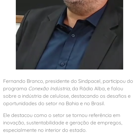
Fernando Branco, presidente do Sindpacel, participou do
programa
Conexão Indústria
, da Rádio Alba, e falou
sobre a indústria de celulose, destacando os desafios e
oportunidades do setor na Bahia e no Brasil.
Ele destacou como o setor se tornou referência em
inovação, sustentabilidade e geração de empregos,
especialmente no interior do estado.