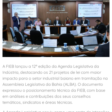
A FIEB lançou a 12ª edição da Agenda Legislativa da
Indústria, destacando os 21 projetos de lei com maior
impacto para o setor industrial baiano em tramitação na
Assembleia Legislativa da Bahia (ALBA). O documento
expressou o posicionamento técnico da FIEB, com base
em análises e contribuições dos seus conselhos
temáticos, sindicatos e áreas técnicas.
A Agenda Legislativa serviu como uma carta de intenções